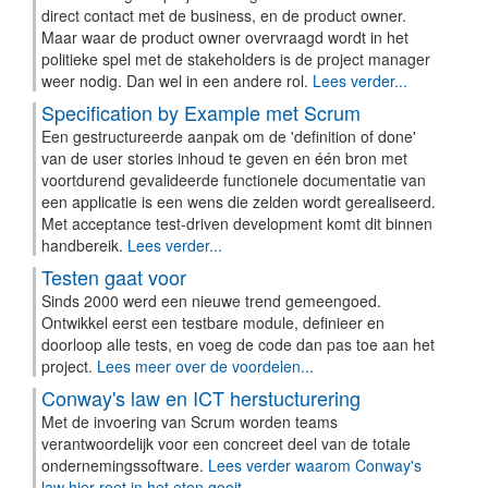
direct contact met de business, en de product owner.
Maar waar de product owner overvraagd wordt in het
politieke spel met de stakeholders is de project manager
weer nodig. Dan wel in een andere rol.
Lees verder...
Specification by Example met Scrum
Een gestructureerde aanpak om de 'definition of done'
van de user stories inhoud te geven en één bron met
voortdurend gevalideerde functionele documentatie van
een applicatie is een wens die zelden wordt gerealiseerd.
Met acceptance test-driven development komt dit binnen
handbereik.
Lees verder...
Testen gaat voor
Sinds 2000 werd een nieuwe trend gemeengoed.
Ontwikkel eerst een testbare module, definieer en
doorloop alle tests, en voeg de code dan pas toe aan het
project.
Lees meer over de voordelen...
Conway's law en ICT herstucturering
Met de invoering van Scrum worden teams
verantwoordelijk voor een concreet deel van de totale
ondernemingssoftware.
Lees verder waarom Conway's
law hier roet in het eten gooit...