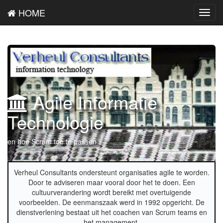
HOME
Toggl
navig
Agile Informatie
Technologie
en hoe Scrum toe te passen
Verheul Consultants ondersteunt organisaties agile te worden.
Door te adviseren maar vooral door het te doen. Een
cultuurverandering wordt bereikt met overtuigende
voorbeelden. De eenmanszaak werd in 1992 opgericht. De
dienstverlening bestaat uit het coachen van Scrum teams en
het management.